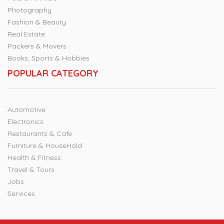
Photography
Fashion & Beauty
Real Estate
Packers & Movers
Books, Sports & Hobbies
POPULAR CATEGORY
Automotive
Electronics
Restaurants & Cafe
Furniture & HouseHold
Health & Fitness
Travel & Tours
Jobs
Services